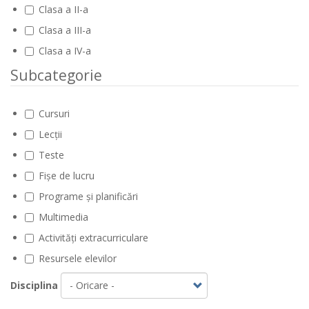
Clasa a II-a
Clasa a III-a
Clasa a IV-a
Subcategorie
Cursuri
Lecții
Teste
Fișe de lucru
Programe și planificări
Multimedia
Activități extracurriculare
Resursele elevilor
Disciplina