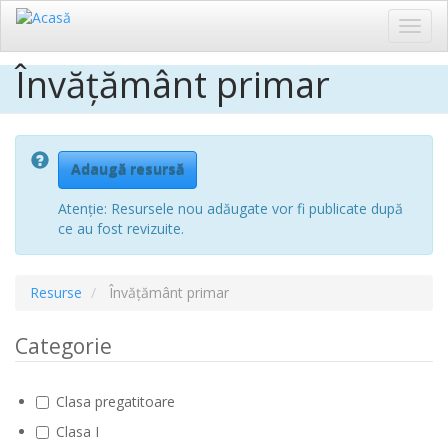
Toggl
navig
Învățământ primar
Sari
la
conținutul
principal
Adaugă resursă
Atenție: Resursele nou adăugate vor fi publicate după
ce au fost revizuite.
Resurse
Învățământ primar
Categorie
Clasa pregatitoare
Clasa I