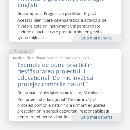
English
Grupa mijlocie
Programe și planificări
Engleză
Această planificare calendaristică a activității de
învățare este un instrument util pentru toate
cadrele didactice care predau limba engleză la
grupa mijlocie.
Citiţi mai departe
Resursă
Realizat de
rodimari
la data 03 Dec 2018 - 22:13.
Exemple de bune practici în
desfășurarea proiectului
educațional ”De mic învăț să
protejez comorile naturii”
Grupa mare
Activități extracurriculare
Alte discipline
Prin proiectul educațional ”De mic învăț să
protejez comorile naturii” s-a urmărit educarea
preşcolarilor in sensul dezvoltarii responsabilităţii
pentru mentinerea sănătăţii mediului in
Citiţi mai departe