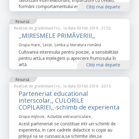
favorizării interrelationării, împărtășirii cu ceilalți,
formării comportamentului empatic la preșcolari.
Citiţi mai departe
Resursă
Realizat de
gradinitanr1ro…
la data 03 Feb 2019 - 21:52.
,,MIRESMELE PRIMĂVERII!,,
Grupa mare
Lecții
Limba şi literatura română
Cultivarea interesului pentru poezie, a sensibilității
pentru artă,a ințelegerii și aprecierii frumosului în
artă.
Citiţi mai departe
Resursă
Realizat de
gradinitanr1ro…
la data 03 Feb 2019 - 20:13.
Parteneriat educational
interscolar,, CULORILE
COPILARIEI,,-schimb de experienta
Grupa mijlocie
Activități extracurriculare
Acest parteneriat se constituie intr-un schimb de
experienta, in care cadrele didactice si copiii au
prilejul sa se cunoasca,sa schimbe idei,sa