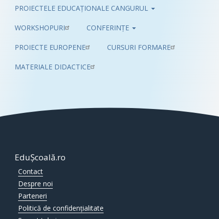
PROIECTELE EDUCAȚIONALE CANGURUL
Pub
WORKSHOPURI
CONFERINȚE
PROIECTE EUROPENE
CURSURI FORMARE
MATERIALE DIDACTICE
EduȘcoală.ro
Contact
Despre noi
Parteneri
Politică de confidențialitate