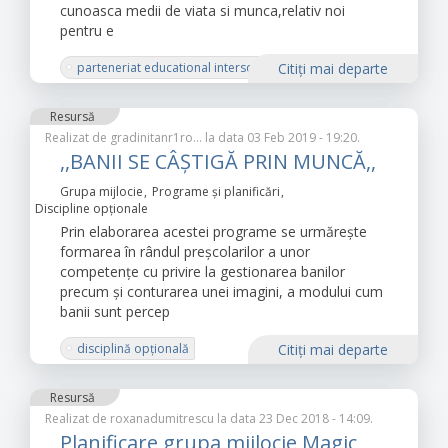
cunoasca medii de viata si munca,relativ noi
pentru e
parteneriat educational interscolar
Citiţi mai departe
Resursă
Realizat de
gradinitanr1ro…
la data 03 Feb 2019 - 19:20.
,,BANII SE CÂȘTIGĂ PRIN MUNCĂ,,
Grupa mijlocie
Programe și planificări
Discipline opţionale
Prin elaborarea acestei programe se urmărește
formarea în rândul preșcolarilor a unor
competențe cu privire la gestionarea banilor
precum și conturarea unei imagini, a modului cum
banii sunt percep
disciplină opțională
Citiţi mai departe
Resursă
Realizat de
roxanadumitrescu
la data 23 Dec 2018 - 14:09.
Planificare grupa mijlocie Magic