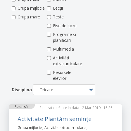
Grupa mijlocie
Lecții
Grupa mare
Teste
Fișe de lucru
Programe și
planificări
Multimedia
Activități
extracurriculare
Resursele
elevilor
Disciplina
Resursă
Realizat de
filote
la data 12 Mar 2019 - 15:35.
Activitate Plantăm semințe
Grupa mijlocie
Activități extracurriculare