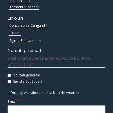
Suport tehnic
Termeni și condiții
Link-uri
Concursurile Cangurul
IDEE
Sigma Educațional
Noutăți pe email
Gestionați abonamentele dvs. de buletine
informative
Noutăți generale
Revista EduȘcoală
Informați-vă - abonați-vă la lista de emailuri.
Email