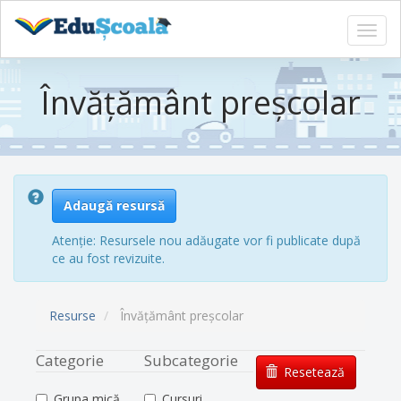
Toggl
navig
Sari
la
Învățământ preșcolar
conținutul
principal
Adaugă resursă
Atenție: Resursele nou adăugate vor fi publicate după
ce au fost revizuite.
Resurse
Învățământ preșcolar
Categorie
Subcategorie
Resetează
Grupa mică
Cursuri