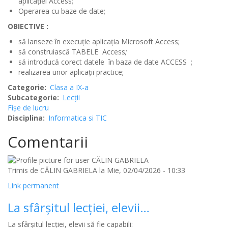
aplicaţiei Access;
Operarea cu baze de date;
OBIECTIVE :
să lanseze în execuție aplicația Microsoft Access;
să construiască TABELE Access
;
să introducă corect datele în baza de date ACCESS ;
realizarea unor aplicații practice;
Categorie
Clasa a IX-a
Subcategorie
Lecții
Fișe de lucru
Disciplina
Informatica si TIC
Comentarii
Trimis de
CĂLIN GABRIELA
la Mie, 02/04/2026 - 10:33
Link permanent
La sfârșitul lecției, elevii…
La sfârșitul lecției, elevii să fie capabili: