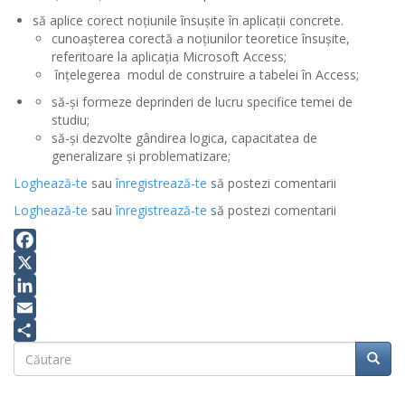
să aplice corect noţiunile însuşite în aplicaţii concrete.
cunoașterea corectă a noțiunilor teoretice însușite,
referitoare la aplicația Microsoft Access;
înțelegerea modul de construire a tabelei în Access;
să-și formeze deprinderi de lucru specifice temei de
studiu;
să-și dezvolte gândirea logica, capacitatea de
generalizare și problematizare;
Loghează-te
sau
înregistrează-te
să postezi comentarii
Loghează-te
sau
înregistrează-te
să postezi comentarii
Facebook
X
LinkedIn
Email
Căutare
Share
Căuta
Căutare