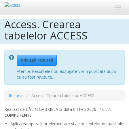
Toggl
navig
Access. Crearea
Sari
la
tabelelor ACCESS
conținutul
principal
Adaugă resursă
Atenție: Resursele nou adăugate vor fi publicate după
ce au fost revizuite.
Resurse
Access. Crearea tabelelor ACCESS
Realizat de
CĂLIN GABRIELA
la data 04 Feb 2026 - 10:27.
COMPETENȚE
:
Aplicarea operaţiilor elementare şi a conceptelor de bază ale