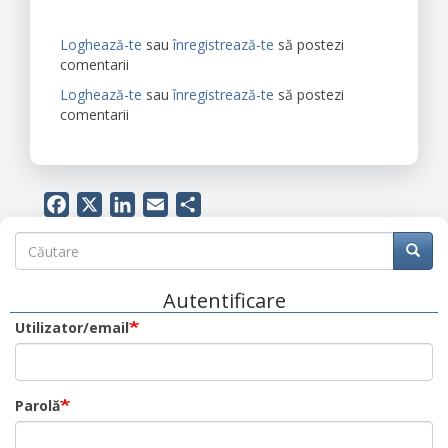
Loghează-te
sau
înregistrează-te
să postezi
comentarii
Loghează-te
sau
înregistrează-te
să postezi
comentarii
Facebook
X
LinkedIn
Email
Share
Căutare
Căutare
Căuta
Autentificare
Utilizator/email
Parolă