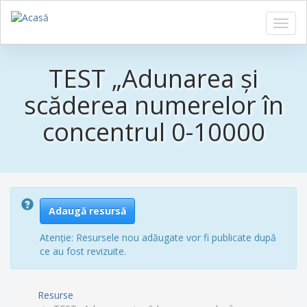
Toggl
navig
Sari
la
TEST „Adunarea și
conținutul
principal
scăderea numerelor în
concentrul 0-10000
Adaugă resursă
Atenție: Resursele nou adăugate vor fi publicate după
ce au fost revizuite.
Resurse