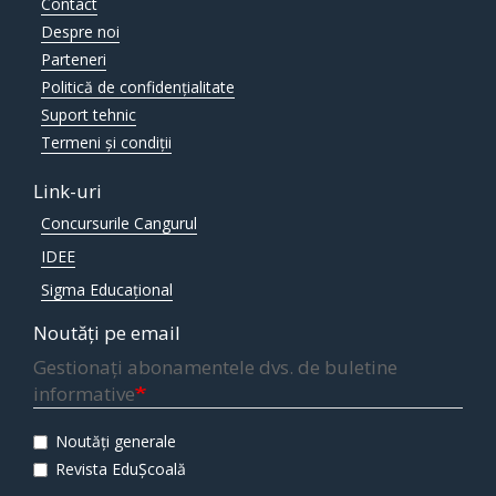
Contact
Despre noi
Parteneri
Politică de confidențialitate
Suport tehnic
Termeni și condiții
Link-uri
Concursurile Cangurul
IDEE
Sigma Educațional
Noutăți pe email
Gestionați abonamentele dvs. de buletine
informative
Noutăți generale
Revista EduȘcoală