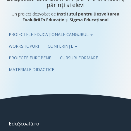
părinți si elevi
Un proiect dezvoltat de
Institutul pentru Dezvoltarea
Evaluării în Educație
și
Sigma Educațional
PROIECTELE EDUCAȚIONALE CANGURUL
Pub
WORKSHOPURI
CONFERINȚE
PROIECTE EUROPENE
CURSURI FORMARE
MATERIALE DIDACTICE
EduȘcoală.ro