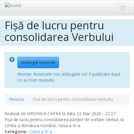
Toggl
navig
Fișă de lucru pentru
Sari
la
consolidarea Verbului
conținutul
principal
Adaugă resursă
Atenție: Resursele nou adăugate vor fi publicate după
ce au fost revizuite.
Resurse
Fișă de lucru pentru consolidarea Verbului
Realizat de
VIRONICA CAPRA
la data 22 Mar 2026 - 22:27.
Fișă de lucru pentru consolidarea părților de vorbire: Verbul, la
Limba și literatura română, clasa a IV a.
Categorie
Clasa a IV-a