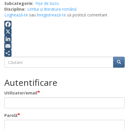
Subcategorie
Fișe de lucru
Disciplina
Limba şi literatura română
Loghează-te
sau
înregistrează-te
să postezi comentarii
Facebook
X
LinkedIn
Email
Căutare
Share
Căuta
Căutare
Autentificare
Utilizator/email
Parolă