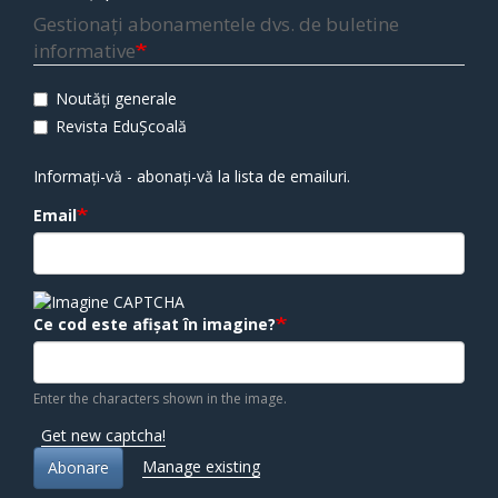
Gestionați abonamentele dvs. de buletine
informative
Noutăți generale
Revista EduȘcoală
Informați-vă - abonați-vă la lista de emailuri.
Email
Ce cod este afișat în imagine?
Enter the characters shown in the image.
Get new captcha!
Manage existing
Abonare