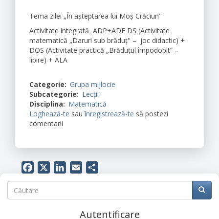
Tema zilei „În așteptarea lui Moș Crăciun"
Activitate integrată ADP+ADE DȘ (Activitate
matematică „Daruri sub brăduț'' – joc didactic) +
DOS (Activitate practică „Brăduțul împodobit” –
lipire) + ALA
Categorie
Grupa mijlocie
Subcategorie
Lecții
Disciplina
Matematică
Loghează-te
sau
înregistrează-te
să postezi
comentarii
Facebook
X
LinkedIn
Email
Share
Căutare
Căutare
Căuta
Autentificare