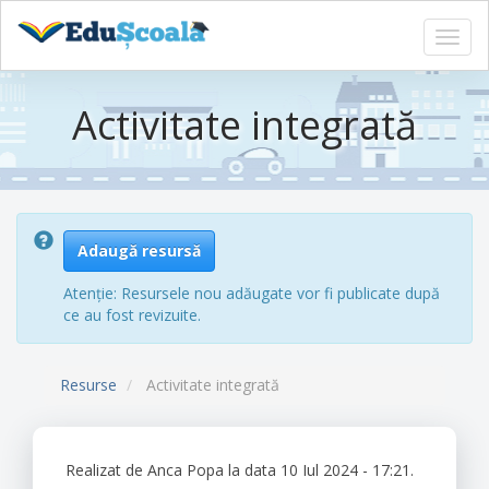
Toggl
navig
Sari
la
Activitate integrată
conținutul
principal
Adaugă resursă
Atenție: Resursele nou adăugate vor fi publicate după
ce au fost revizuite.
Resurse
Activitate integrată
Realizat de
Anca Popa
la data 10 Iul 2024 - 17:21.