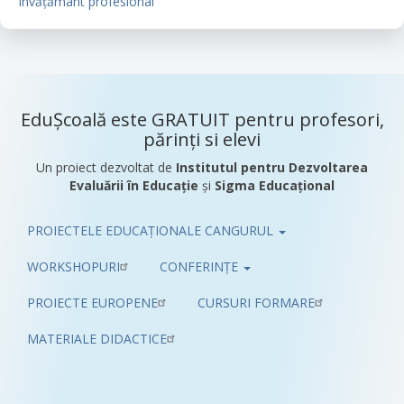
Învățământ profesional
EduȘcoală este GRATUIT pentru profesori,
părinți si elevi
Un proiect dezvoltat de
Institutul pentru Dezvoltarea
Evaluării în Educație
și
Sigma Educațional
PROIECTELE EDUCAȚIONALE CANGURUL
Pub
WORKSHOPURI
CONFERINȚE
PROIECTE EUROPENE
CURSURI FORMARE
MATERIALE DIDACTICE