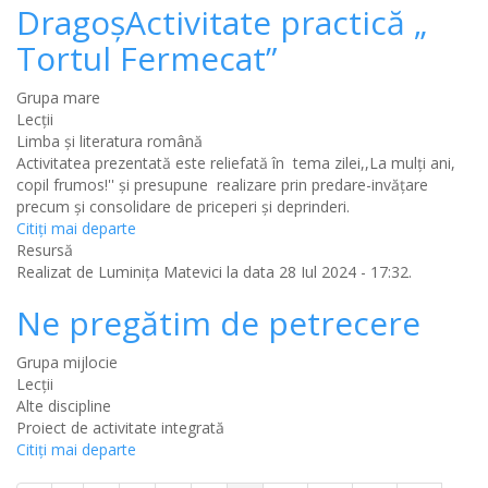
DragoșActivitate practică „
Tortul Fermecat”
Grupa mare
Lecții
Limba şi literatura română
Activitatea prezentată este reliefată în tema zilei,,La mulți ani,
copil frumos!'' și presupune realizare prin predare-invățare
precum și consolidare de priceperi și deprinderi.
Citiţi mai departe
Resursă
Realizat de
Luminița Matevici
la data 28 Iul 2024 - 17:32.
Ne pregătim de petrecere
Grupa mijlocie
Lecții
Alte discipline
Proiect de activitate integrată
Citiţi mai departe
Paginație