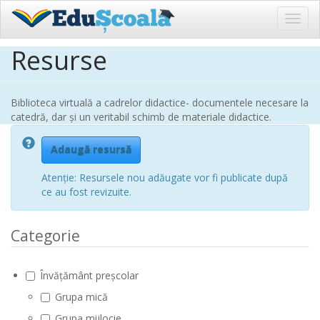
Toggl
navig
Resurse
Sari
la
conținutul
principal
Biblioteca virtuală a cadrelor didactice- documentele necesare la
catedră, dar și un veritabil schimb de materiale didactice.
Adaugă resursă
Atenție: Resursele nou adăugate vor fi publicate după
ce au fost revizuite.
Categorie
Învățământ preșcolar
Grupa mică
Grupa mijlocie