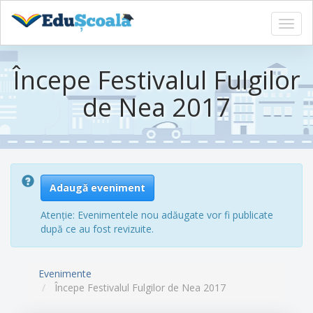
Toggl
navig
Sari
la
Începe Festivalul Fulgilor
conținutul
principal
de Nea 2017
Adaugă eveniment
Atenție: Evenimentele nou adăugate vor fi publicate
după ce au fost revizuite.
Evenimente
Începe Festivalul Fulgilor de Nea 2017