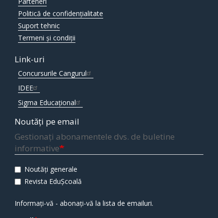
Parteneri
Politică de confidențialitate
Suport tehnic
Termeni și condiții
Link-uri
Concursurile Cangurul
IDEE
Sigma Educațional
Noutăți pe email
Gestionați abonamentele dvs. de buletine
informative
Noutăți generale
Revista EduȘcoală
Informați-vă - abonați-vă la lista de emailuri.