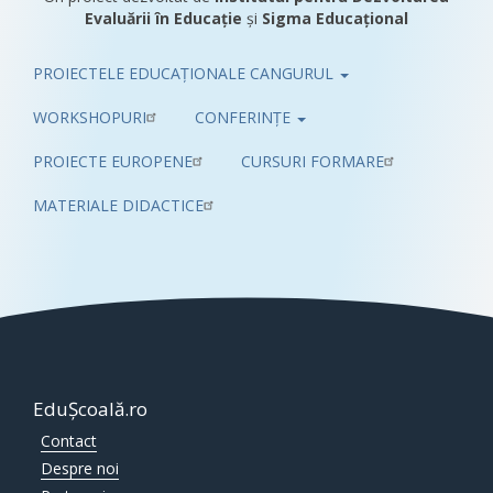
Evaluării în Educație
și
Sigma Educațional
PROIECTELE EDUCAȚIONALE CANGURUL
Pub
WORKSHOPURI
CONFERINȚE
PROIECTE EUROPENE
CURSURI FORMARE
MATERIALE DIDACTICE
EduȘcoală.ro
Contact
Despre noi