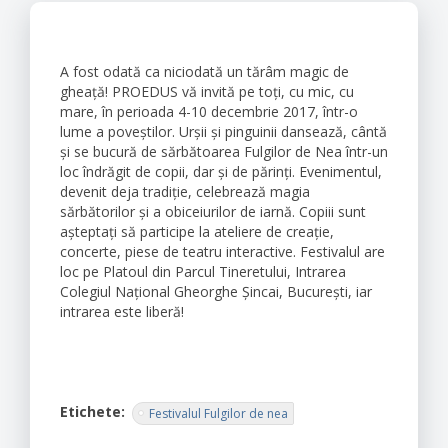
A fost odată ca niciodată un tărâm magic de
gheață! PROEDUS vă invită pe toți, cu mic, cu
mare, în perioada 4-10 decembrie 2017, într-o
lume a poveştilor. Urșii și pinguinii dansează, cântă
și se bucură de sărbătoarea Fulgilor de Nea într-un
loc îndrăgit de copii, dar şi de părinți. Evenimentul,
devenit deja tradiție, celebrează magia
sărbătorilor şi a obiceiurilor de iarnă. Copiii sunt
aşteptaţi să participe la ateliere de creație,
concerte, piese de teatru interactive. Festivalul are
loc pe Platoul din Parcul Tineretului, Intrarea
Colegiul Naţional Gheorghe Şincai, Bucureşti, iar
intrarea este liberă!
Etichete
Festivalul Fulgilor de nea