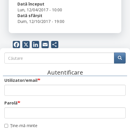
Dată început
Lun, 12/04/2017 - 10:00
Dată sfârșit
Dum, 12/10/2017 - 19:00
Facebook
X
LinkedIn
Email
Share
Căutare
Căutare
Căuta
Autentificare
Utilizator/email
Parolă
Ține-mă minte