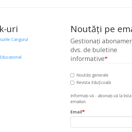
k-uri
Noutăți pe ema
surile Cangurul
Gestionați abonamen
dvs. de buletine
Educațional
informative
Noutăți generale
Revista EduȘcoală
Informați-vă - abonați-vă la lista
emailuri.
Email