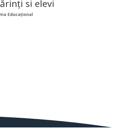
inți si elevi
ma Educațional