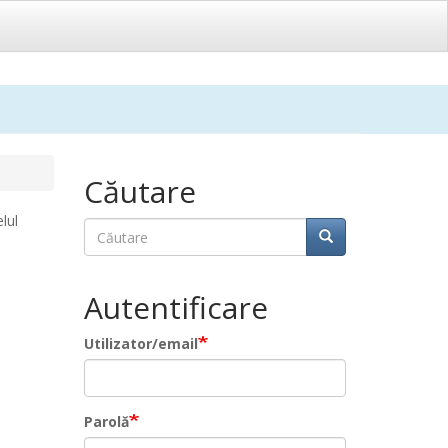
Căutare
lul
Căutare
Căutare
Autentificare
Utilizator/email
Parolă