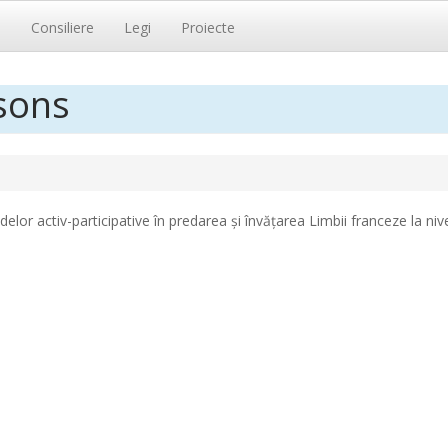
i
Consiliere
Legi
Proiecte
isons
elor activ-participative în predarea și învățarea Limbii franceze la nive