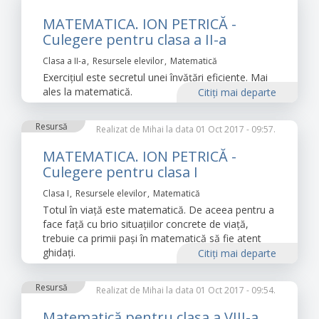
MATEMATICA. ION PETRICĂ -
Culegere pentru clasa a II-a
Clasa a II-a
Resursele elevilor
Matematică
Exercițiul este secretul unei învățări eficiente. Mai
ales la matematică.
Citiţi mai departe
Resursă
Realizat de
Mihai
la data 01 Oct 2017 - 09:57.
MATEMATICA. ION PETRICĂ -
Culegere pentru clasa I
Clasa I
Resursele elevilor
Matematică
Totul în viață este matematică. De aceea pentru a
face față cu brio situațiilor concrete de viață,
trebuie ca primii pași în matematică să fie atent
ghidați.
Citiţi mai departe
Resursă
Realizat de
Mihai
la data 01 Oct 2017 - 09:54.
Matematică pentru clasa a VIII-a.