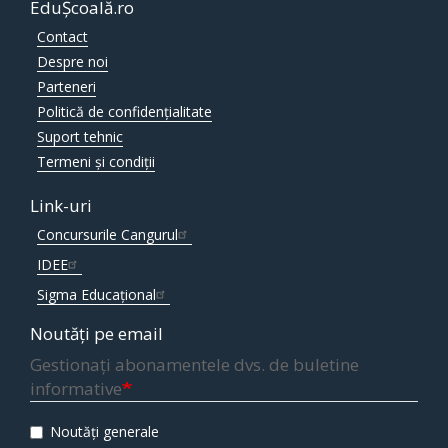
EduȘcoală.ro
Contact
Despre noi
Parteneri
Politică de confidențialitate
Suport tehnic
Termeni și condiții
Link-uri
Concursurile Cangurul
IDEE
Sigma Educațional
Noutăți pe email
Gestionați abonamentele dvs. de buletine
informative
Noutăți generale