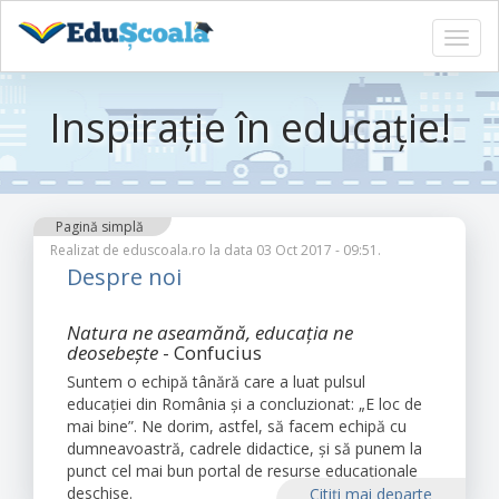
Toggl
navig
Sari
la
Inspirație în educație!
conținutul
principal
Pagină simplă
Realizat de
eduscoala.ro
la data 03 Oct 2017 - 09:51.
Despre noi
Natura ne aseamănă, educația ne
deosebește
- Confucius
Suntem o echipă tânără care a luat pulsul
educației din România și a concluzionat: „E loc de
mai bine”. Ne dorim, astfel, să facem echipă cu
dumneavoastră, cadrele didactice, și să punem la
punct cel mai bun portal de resurse educaționale
deschise.
Citiţi mai departe