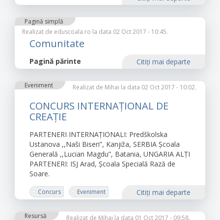
Pagină simplă
Realizat de
eduscoala.ro
la data 02 Oct 2017 - 10:45.
Comunitate
Pagină părinte
Citiţi mai departe
Eveniment
Realizat de
Mihai
la data 02 Oct 2017 - 10:02.
CONCURS INTERNAȚIONAL DE
CREAȚIE
PARTENERI INTERNAȚIONALI: Predškolska
Ustanova ,,Naši Biseri”, Kanjiža, SERBIA Școala
Generală ,,Lucian Magdu”, Batania, UNGARIA ALȚI
PARTENERI: ISJ Arad, Școala Specială Rază de
Soare.
Concurs
Eveniment
Citiţi mai departe
Resursă
Realizat de
Mihai
la data 01 Oct 2017 - 09:58.