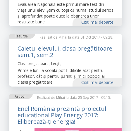
Evaluarea Națională este primul mare test din
viața unui elev. Știm cu toții că numai studiul serios
și aprofundat poate duce la obținerea unor
rezultate bune.
Citiţi mai departe
Resursă
Realizat de
Mihai
la data 01 Oct 2017 - 09:28.
Caietul elevului, clasa pregătitoare
sem.1, sem.2
Clasa pregatitoare
Lecții
Primele luni la școală pot fi dificile atât pentru
profesor, cât și pentru părinți și micii boboci ai
clasei pregătitoare.
Citiţi mai departe
Articol
Realizat de
Mihai
la data 25 Sep 2017 - 09:15.
Enel România prezintă proiectul
educațional Play Energy 2017:
Eliberează-ți energia!