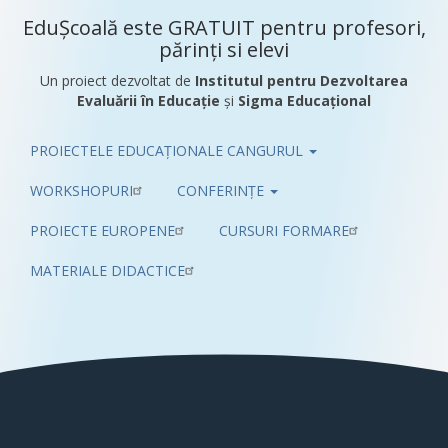
EduȘcoală este GRATUIT pentru profesori,
părinți si elevi
Un proiect dezvoltat de
Institutul pentru Dezvoltarea
Evaluării în Educație
și
Sigma Educațional
PROIECTELE EDUCAȚIONALE CANGURUL
Pub
WORKSHOPURI
CONFERINȚE
PROIECTE EUROPENE
CURSURI FORMARE
MATERIALE DIDACTICE