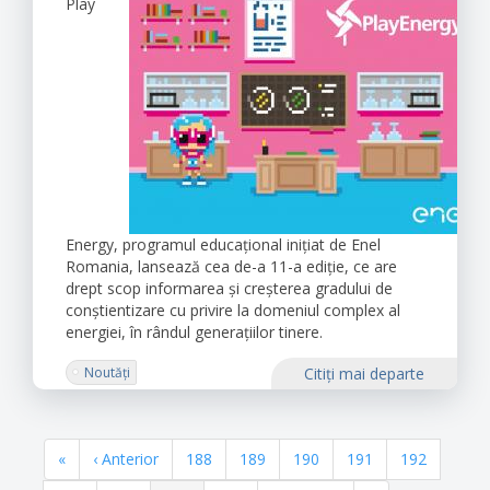
Play
Energy, programul educațional inițiat de Enel
Romania, lansează cea de-a 11-a ediție, ce are
drept scop informarea și creșterea gradului de
conștientizare cu privire la domeniul complex al
energiei, în rândul generațiilor tinere.
Noutăți
Citiţi mai departe
Paginație
Prima
«
Pagina
‹ Anterior
Pagina
188
Pagina
189
Pagina
190
Pagina
191
Pagina
192
pagină
anterioară