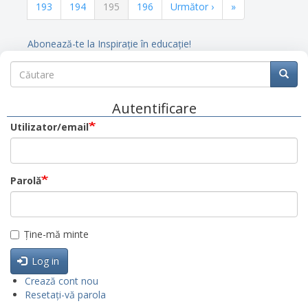
Pagina
193
Pagina
194
Pagina
195
Pagina
196
Pagina
Următor ›
Ultima
»
curentă
următoare
pagină
Abonează-te la Inspirație în educație!
Căutare
Căutare
Căuta
Autentificare
Utilizator/email
Parolă
Ține-mă minte
Log in
Crează cont nou
Resetați-vă parola