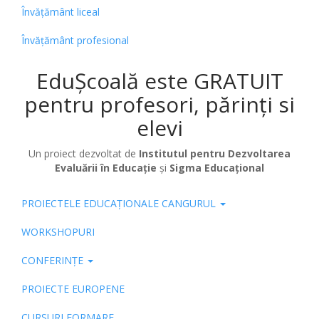
Învățământ liceal
Învățământ profesional
EduȘcoală este GRATUIT
pentru profesori, părinți si
elevi
Un proiect dezvoltat de
Institutul pentru Dezvoltarea
Evaluării în Educație
și
Sigma Educațional
PROIECTELE EDUCAȚIONALE CANGURUL
Pub
WORKSHOPURI
CONFERINȚE
PROIECTE EUROPENE
CURSURI FORMARE