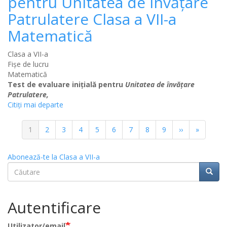
pentru Unitatea de învățare
Patrulatere Clasa a VII-a
Matematică
Clasa a VII-a
Fișe de lucru
Matematică
Test de evaluare inițială pentru
Unitatea de învățare
Patrulatere,
Citiţi mai departe
Paginație
Pagina
1
Pagina
2
Pagina
3
Pagina
4
Pagina
5
Pagina
6
Pagina
7
Pagina
8
Pagina
9
Pagina
››
Ultima
»
curentă
următoare
pagină
Abonează-te la Clasa a VII-a
Căutare
Căuta
Căutare
Autentificare
Utilizator/email