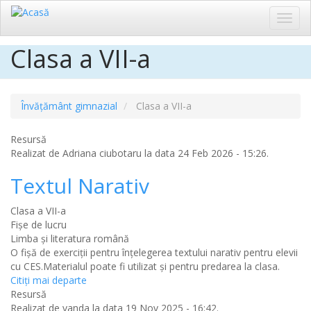
Toggl
navig
Clasa a VII-a
Sari
la
conținutul
principal
Învățământ gimnazial
Clasa a VII-a
Resursă
Realizat de
Adriana ciubotaru
la data 24 Feb 2026 - 15:26.
Textul Narativ
Clasa a VII-a
Fișe de lucru
Limba şi literatura română
O fişă de exerciţii pentru înţelegerea textului narativ pentru elevii
cu CES.Materialul poate fi utilizat şi pentru predarea la clasa.
Citiţi mai departe
Resursă
Realizat de
vanda
la data 19 Nov 2025 - 16:42.