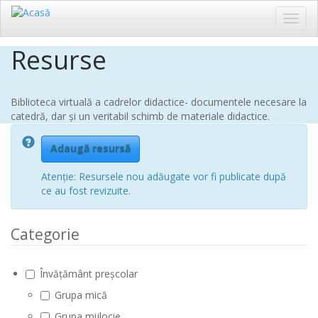
Toggl
navig
Resurse
Sari
la
conținutul
principal
Biblioteca virtuală a cadrelor didactice- documentele necesare la
catedră, dar și un veritabil schimb de materiale didactice.
Adaugă resursă
Atenție: Resursele nou adăugate vor fi publicate după
ce au fost revizuite.
Categorie
Învățământ preșcolar
Grupa mică
Grupa mijlocie