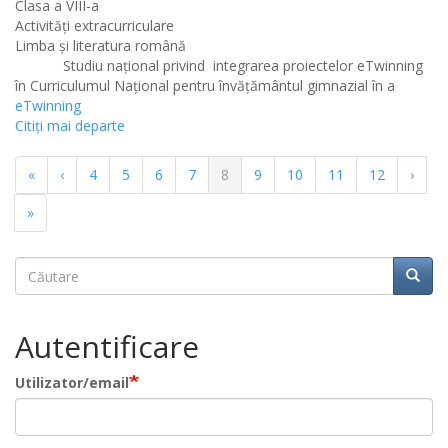
Clasa a VIII-a
Activități extracurriculare
Limba şi literatura română
Studiu național privind
integrarea proiectelor eTwinning
în Curriculumul Național pentru învățământul gimnazial în a
eTwinning
Citiţi mai departe
Paginație
Prima
«
Pagina
‹
Pagina
4
Pagina
5
Pagina
6
Pagina
7
Pagina
8
Pagina
9
Pagina
10
Pagina
11
Pagina
12
Pagin
›
pagină
anterioară
curentă
urmă
Ultima
»
pagină
Căutare
Căuta
Căutare
Autentificare
Utilizator/email