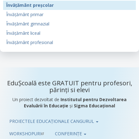
Învățământ preșcolar
Învățământ primar
Învățământ gimnazial
Învățământ liceal
Învățământ profesional
EduȘcoală este GRATUIT pentru profesori,
părinți si elevi
Un proiect dezvoltat de
Institutul pentru Dezvoltarea
Evaluării în Educație
și
Sigma Educațional
PROIECTELE EDUCAȚIONALE CANGURUL
Pub
WORKSHOPURI
CONFERINȚE