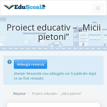
Toggl
navig
Sari
la
Proiect educativ – „Micii
conținutul
principal
pietoni”
Adaugă resursă
Atenție: Resursele nou adăugate vor fi publicate după
ce au fost revizuite.
Resurse
Proiect educativ – „Micii pietoni”