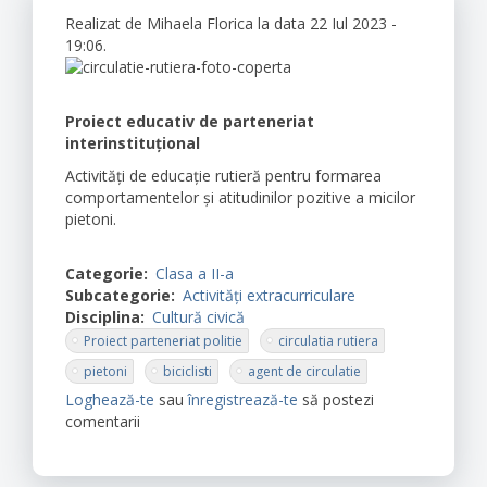
Realizat de
Mihaela Florica
la data 22 Iul 2023 -
19:06.
Proiect educativ de parteneriat
interinstituţional
Activități de educație rutieră pentru formarea
comportamentelor şi atitudinilor pozitive a micilor
pietoni.
Categorie
Clasa a II-a
Subcategorie
Activități extracurriculare
Disciplina
Cultură civică
Proiect parteneriat politie
circulatia rutiera
pietoni
biciclisti
agent de circulatie
Loghează-te
sau
înregistrează-te
să postezi
comentarii