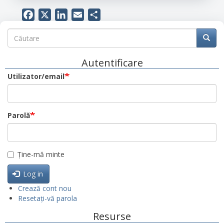
Facebook
X
LinkedIn
Email
Share
Căutare
Căutare
Căuta
Autentificare
Utilizator/email
Parolă
Ține-mă minte
Log in
Crează cont nou
Resetați-vă parola
Resurse