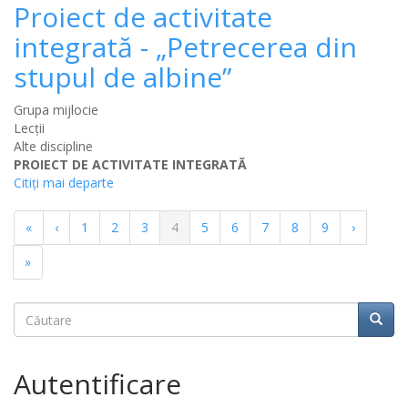
Proiect de activitate
integrată - „Petrecerea din
stupul de albine”
Grupa mijlocie
Lecții
Alte discipline
PROIECT DE ACTIVITATE INTEGRATĂ
Citiţi mai departe
Paginație
Prima
«
Pagina
‹
Pagina
1
Pagina
2
Pagina
3
Pagina
4
Pagina
5
Pagina
6
Pagina
7
Pagina
8
Pagina
9
Pagina
›
pagină
anterioară
curentă
următoar
Ultima
»
pagină
Căutare
Căuta
Căutare
Autentificare