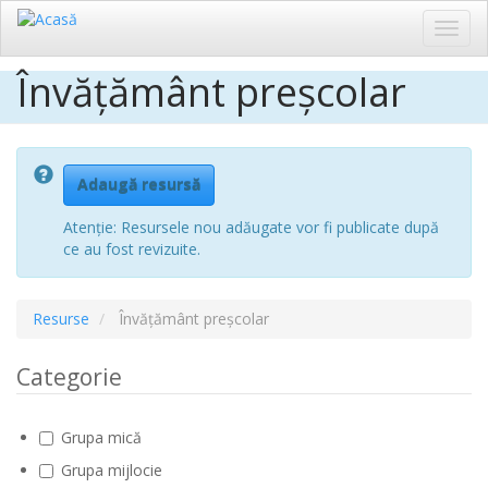
Toggl
navig
Învățământ preșcolar
Sari
la
conținutul
principal
Adaugă resursă
Atenție: Resursele nou adăugate vor fi publicate după
ce au fost revizuite.
Resurse
Învățământ preșcolar
Categorie
Grupa mică
Grupa mijlocie