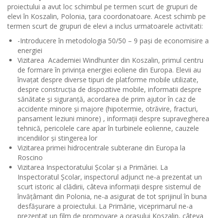
proiectului
a avut loc schimbul pe termen scurt de grupuri de
elevi în Koszalin, Polonia, țara coordonatoare. Acest s
chimb pe
termen scurt de grupuri de elevi a inclus urmatoarele activitati:
-Introducere în metodologia 50/50 – 9 pași de economisire a
energiei
Vizitarea Academiei Windhunter din Koszalin, primul centru
de formare în privința energiei eoliene din Europa.
Elevii au
învațat despre diverse tipuri de platforme mobile utilizate,
despre construcția de dispozitive mobile, informatii despre
sănătate și siguranță, acordarea de prim ajutor în caz de
accidente minore și majore (hipotermie, otrăvire, fracturi,
pansament leziuni minore) , informații despre supravegherea
tehnică, pericolele care apar în turbinele eolienne, cauzele
incendiilor și stingerea lor
Vizitarea primei hidrocentrale subterane din Europa la
Roscino
Vizitarea Inspectoratului Școlar și a Primăriei. La
Inspectoratul Școlar, inspectorul adjunct ne-a prezentat un
scurt istoric al clădirii, câteva informații despre sistemul de
învățâmant din Polonia, ne-a asigurat de tot sprijinul în buna
desfășurare a proiectului. La Primărie, viceprimarul ne-a
prezentat un film de promovare a orasului Koszalin, câteva