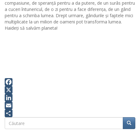
compasiune, de speranță pentru a da putere, de un surâs pentru
a cuceri întunericul, de o zi pentru a face diferența, de un gând
pentru a schimba lumea. Drept urmare, gândurile și faptele mici
multiplicate la un milion de oameni pot transforma lumea.
Haideți să salvăm planeta!
Facebook
X
LinkedIn
Email
Căutare
Share
Căuta
Căutare