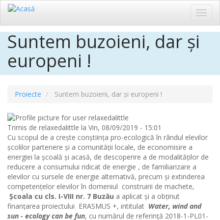
Toggl
navig
Suntem buzoieni, dar şi
Sari
la
europeni !
conținutul
principal
Proiecte
Suntem buzoieni, dar şi europeni !
Trimis de
relaxedalittle
la
Vin, 08/09/2019 - 15:01
Cu scopul de a
crește conștiința pro-ecologică în rândul elevilor
școlilor partenere și a comunității locale, de economisire a
energiei la școală și acasă
, de descoperire a de modalităților de
reducere a consumului ridicat de energie , de familiarizare a
elevilor cu sursele de energie alternativă, precum și extinderea
competențelor elevilor în domeniul construirii de machete,
Şcoala cu cls. I-VIII nr. 7 Buzău
a aplicat şi a obţinut
finanţarea proiectului ERASMUS +, intitulat
Water, wind and
sun - ecology can be fun
, cu numărul de referință
2018-1-PL01-