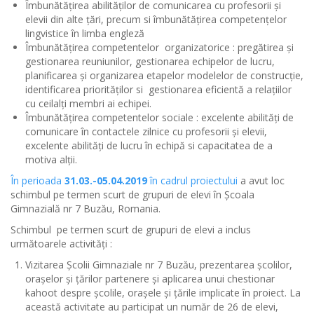
Îmbunătățirea abilităților de comunicarea cu profesorii și
elevii din alte țări, precum si îmbunătățirea competențelor
lingvistice în limba engleză
Îmbunătățirea competentelor organizatorice : pregătirea și
gestionarea reuniunilor, gestionarea echipelor de lucru,
planificarea și organizarea etapelor modelelor de construcție,
identificarea priorităților si gestionarea eficientă a relațiilor
cu ceilalți membri ai echipei.
Îmbunătățirea competentelor sociale : excelente abilități de
comunicare în contactele zilnice cu profesorii și elevii,
excelente abilități de lucru în echipă si capacitatea de a
motiva alții.
În perioada
31.03.-05.04.2019
în cadrul proiectului
a avut loc
schimbul pe termen scurt de grupuri de elevi în Școala
Gimnazială nr 7 Buzău, Romania.
Schimbul pe termen scurt de grupuri de elevi a inclus
următoarele activități :
Vizitarea Școlii Gimnaziale nr 7 Buzău, prezentarea școlilor,
orașelor și țărilor partenere și aplicarea unui chestionar
kahoot despre școlile, orașele și țările implicate în proiect. La
această activitate au participat un număr de 26 de elevi,