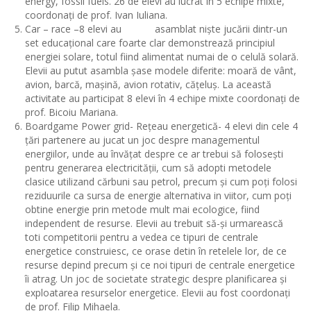
energy, fossil fuels. 26 de elevi au lucrat în 5 echipe mixte,
coordonați de prof. Ivan Iuliana.
Car – race –8 elevi au asamblat niște jucării dintr-un
set educațional care foarte clar demonstrează principiul
energiei solare, totul fiind alimentat numai de o celulă solară.
Elevii au putut asambla șase modele diferite: moară de vânt,
avion, barcă, mașină, avion rotativ, cățeluș. La această
activitate au participat 8 elevi în 4 echipe mixte coordonați de
prof. Bicoiu Mariana.
Boardgame Power grid- Rețeau energetică- 4 elevi din cele 4
țări partenere au jucat un joc despre managementul
energiilor, unde au învățat despre ce ar trebui să folosești
pentru generarea electricității, cum să adopti metodele
clasice utilizand cărbuni sau petrol, precum și cum poți folosi
reziduurile ca sursa de energie alternativa in viitor, cum poți
obtine energie prin metode mult mai ecologice, fiind
independent de resurse. Elevii au trebuit să-și urmarească
toti competitorii pentru a vedea ce tipuri de centrale
energetice construiesc, ce orase detin în retelele lor, de ce
resurse depind precum și ce noi tipuri de centrale energetice
îi atrag. Un joc de societate strategic despre planificarea și
exploatarea resurselor energetice. Elevii au fost coordonați
de prof. Filip Mihaela.