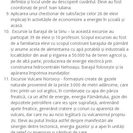
definiția și locul unde au descoperit cuvântul. Elevii au fost
coordonați de prof. Ivan Iuliana.
Aplicarea unui chestionar de satisfacție celor 26 de elevi
implicați în activitățile de economisire a energiei în școală și
acasă.
Excursie la Barajul de la Siriu – la această excursie au
participat 39 de elevi și 10 profesori. Scopul excursiei au fost
de a familiariza elevi cu scopul construirii barajului de pământ
și anume acela de alimentarea cu apă potabilă și industrială a
localităților din aval și irigarea a 50.000 ha de teren agricol și,
pe de altă parte, producerea de energie electrică prin
construirea hidrocentralei Nehoiașu. Barajul folosește și la
apărarea împotriva inundațiilor.
Excursie Vulcanii Noroioși - formațiuni create de gazele
naturale provenind de la peste 3.000 de metri adâncime, care
trec printr-un sol argilos, în combinație cu apa din pânza
freatică, ca un atfel de energie, energia Pământului,
gaze din
depozitele petrolifere care ies spre suprafață, antrenând
apele freatice, generând cratere şi conuri cu aparenţă de
vulcani, dar care nu au nicio legătură cu vulcanismul propriu-
zis. Elevii au putut învăța astfel despre manifestări ale
sinergiei dintre tectonică, energia gazelor și a apei în unități
de relief cu inversiuni și sâmburi de sare.