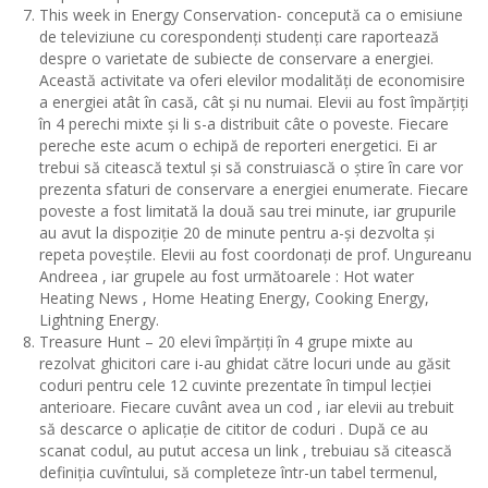
This week in Energy Conservation- concepută ca o emisiune
de televiziune cu corespondenți studenți care raportează
despre o varietate de subiecte de conservare a energiei.
Această activitate va oferi elevilor modalități de economisire
a energiei atât în ​​casă, cât și nu numai. Elevii au fost împărțiți
în 4 perechi mixte și li s-a distribuit câte o poveste. Fiecare
pereche este acum o echipă de reporteri energetici. Ei ar
trebui să citească textul și să construiască o știre în care vor
prezenta sfaturi de conservare a energiei enumerate. Fiecare
poveste a fost limitată la două sau trei minute, iar grupurile
au avut la dispoziție 20 de minute pentru a-și dezvolta și
repeta poveștile. Elevii au fost coordonați de prof. Ungureanu
Andreea , iar grupele au fost următoarele : Hot water
Heating News , Home Heating Energy, Cooking Energy,
Lightning Energy.
Treasure Hunt – 20 elevi împărțiți în 4 grupe mixte au
rezolvat ghicitori care i-au ghidat către locuri unde au găsit
coduri pentru cele 12 cuvinte prezentate în timpul lecției
anterioare. Fiecare cuvânt avea un cod , iar elevii au trebuit
să descarce o aplicație de cititor de coduri . După ce au
scanat codul, au putut accesa un link , trebuiau să citească
definiția cuvîntului, să completeze într-un tabel termenul,