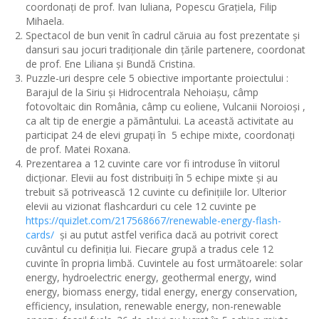
coordonați de prof. Ivan Iuliana, Popescu Grațiela, Filip
Mihaela.
Spectacol de bun venit în cadrul căruia au fost prezentate și
dansuri sau jocuri tradiționale din țările partenere, coordonat
de prof. Ene Liliana și Bundă Cristina.
Puzzle-uri despre cele 5 obiective importante proiectului :
Barajul de la Siriu și Hidrocentrala Nehoiașu, câmp
fotovoltaic din România, câmp cu eoliene, Vulcanii Noroioși ,
ca alt tip de energie a pământului. La această activitate au
participat 24 de elevi grupați în 5 echipe mixte, coordonați
de prof. Matei Roxana.
Prezentarea a 12 cuvinte care vor fi introduse în viitorul
dicționar. Elevii au fost distribuiți în 5 echipe mixte și au
trebuit să potrivească 12 cuvinte cu definițiile lor. Ulterior
elevii au vizionat flashcarduri cu cele 12 cuvinte pe
https://quizlet.com/217568667/renewable-energy-flash-
cards/
și au putut astfel verifica dacă au potrivit corect
cuvântul cu definiția lui. Fiecare grupă a tradus cele 12
cuvinte în propria limbă. Cuvintele au fost următoarele: solar
energy, hydroelectric energy, geothermal energy, wind
energy, biomass energy, tidal energy, energy conservation,
efficiency, insulation, renewable energy, non-renewable