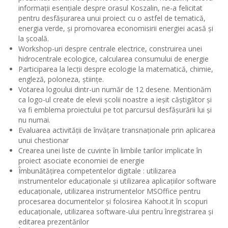
informații esențiale despre orasul Koszalin, ne-a felicitat
pentru desfășurarea unui proiect cu o astfel de tematică,
energia verde, și promovarea economisirii energiei acasă și
la școală.
Workshop-uri despre centrale electrice, construirea unei
hidrocentrale ecologice, calcularea consumului de energie
Participarea la lecții despre ecologie la matematică, chimie,
engleză, poloneza, științe.
Votarea logoului dintr-un număr de 12 desene. Mentionăm
ca logo-ul create de elevii școlii noastre a ieșit căștigător și
va fi emblema proiectului pe tot parcursul desfășurării lui și
nu numai.
Evaluarea activității de învățare transnaționale prin aplicarea
unui chestionar
Crearea unei liste de cuvinte în limbile tarilor implicate în
proiect asociate economiei de energie
Îmbunătățirea competentelor digitale : utilizarea
instrumentelor educaționale și utilizarea aplicațiilor software
educaționale, utilizarea instrumentelor MSOffice pentru
procesarea documentelor și folosirea Kahoot.it în scopuri
educaționale, utilizarea software-ului pentru înregistrarea și
editarea prezentărilor