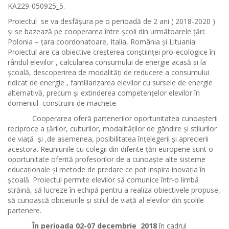
KA229-050925_5.
Proiectul
se
va desfăşura pe o perioadă de 2 ani ( 2018-2020 )
și se bazează pe cooperarea între şcoli din următoarele ţări:
Polonia – ţara coordonatoare, Italia, România şi Lituania.
Proiectul are ca obiective creșterea conștiinței pro-ecologice în
rândul elevilor , calcularea consumului de energie acasă și la
școală, descoperirea de modalități de reducere a consumului
ridicat de energie , familiarizarea elevilor cu sursele de energie
alternativă, precum și extinderea competențelor elevilor în
domeniul construirii de machete.
Cooperarea oferă partenerilor oportunitatea cunoaşterii
reciproce a ţărilor, culturilor, modalităţilor de gândire şi stilurilor
de viaţă şi ,de asemenea, posibilitatea înţelegerii şi aprecierii
acestora. Reuniunile cu colegii din diferite ţări europene sunt o
oportunitate oferită profesorilor de a cunoaşte alte sisteme
educaţionale şi metode de predare ce pot inspira inovaţia în
şcoală. Proiectul permite elevilor să comunice într-o limbă
străină, să lucreze în echipă pentru a realiza obiectivele propuse,
să cunoască obiceiurile şi stilul de viaţă al elevilor din şcolile
partenere.
În perioada 02-07 decembrie 2018
în cadrul