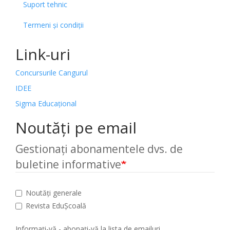
Suport tehnic
Termeni și condiții
Link-uri
Concursurile Cangurul
IDEE
Sigma Educațional
Noutăți pe email
Gestionați abonamentele dvs. de
buletine informative
Noutăți generale
Revista EduȘcoală
Informați-vă - abonați-vă la lista de emailuri.