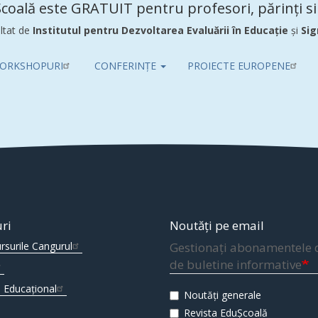
coală este GRATUIT pentru profesori, părinți si 
ltat de
Institutul pentru Dezvoltarea Evaluării în Educație
și
Sig
ORKSHOPURI
CONFERINȚE
PROIECTE EUROPENE
uri
Noutăți pe email
rsurile Cangurul
Gestionați abonamentele 
de buletine informative
 Educațional
Noutăți generale
Revista EduȘcoală