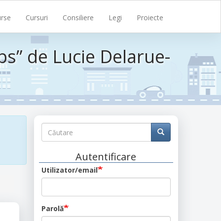
rse
Cursuri
Consiliere
Legi
Proiecte
ps” de Lucie Delarue-
Căutare
Căutare
Căutare
Autentificare
Utilizator/email
Parolă