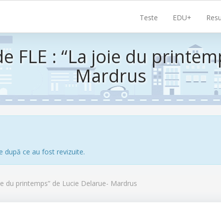
Navigare
Teste
EDU+
Resu
principală
de FLE : “La joie du printem
Mardrus
e după ce au fost revizuite.
oie du printemps” de Lucie Delarue- Mardrus