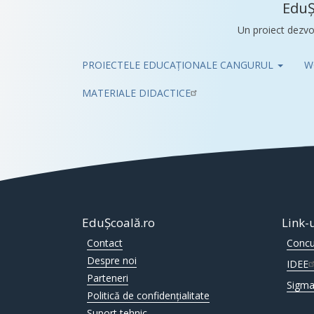
EduȘ
Un proiect dezvo
PROIECTELE EDUCAȚIONALE CANGURUL
W
Pub
MATERIALE DIDACTICE
EduȘcoală.ro
Link-
Contact
Concu
Despre noi
IDEE
Parteneri
Sigma
Politică de confidențialitate
Suport tehnic