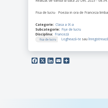
Realizat de
vanda
la data 20 Dec 2025 - 08:34.
Fisa de lucru- Poezia in ora de Franceza limba
Categorie
Clasa a IX-a
Subcategorie
Fișe de lucru
Disciplina
Franceză
Loghează-te
sau
înregistreaz
fisa de lucru
Facebook
X
LinkedIn
Email
Share