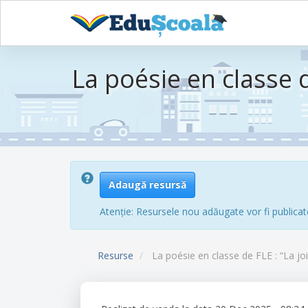
Sari
la
La poésie en classe 
conținutul
principal
Adaugă resursă
Atenție: Resursele nou adăugate vor fi publicat
Resurse
La poésie en classe de FLE : “La j