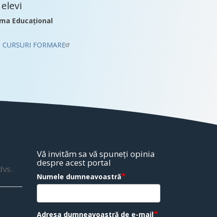
elevi
ma Educațional
CURSURI FORMARE
Vă invităm sa vă spuneți opinia
despre acest portal
dvs.
Numele dumneavoastră
Adresa dumneavoastră de e-mail