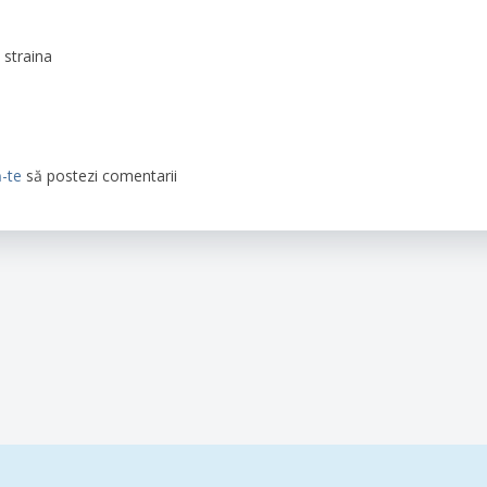
 straina
ă-te
să postezi comentarii