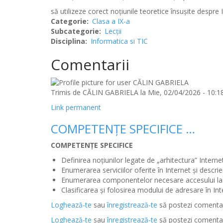
să utilizeze corect noţiunile teoretice însuşite despre In
Categorie
Clasa a IX-a
Subcategorie
Lecții
Disciplina
Informatica si TIC
Comentarii
Trimis de
CĂLIN GABRIELA
la Mie, 02/04/2026 - 10:1
Link permanent
COMPETENŢE SPECIFICE …
COMPETENŢE SPECIFICE
Definirea noţiunilor legate de „arhitectura” Internet
Enumerarea serviciilor oferite în Internet şi descri
Enumerarea componentelor necesare accesului la 
Clasificarea şi folosirea modului de adresare în Int
Loghează-te
sau
înregistrează-te
să postezi comentar
Loghează-te
sau
înregistrează-te
să postezi comentar