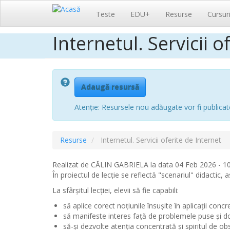
Navigare
Teste
EDU+
Resurse
Cursur
principală
Internetul. Servicii o
Sari
la
conținutul
principal
Adaugă resursă
Atenție: Resursele nou adăugate vor fi publicat
Resurse
Internetul. Servicii oferite de Internet
Realizat de
CĂLIN GABRIELA
la data 04 Feb 2026 - 10
În proiectul de lecție se reflectă "scenariul" didactic, a
La sfârșitul lecției, elevii să fie capabili:
să aplice corect noţiunile însuşite în aplicaţii concr
să manifeste interes faţă de problemele puse şi dori
să-şi dezvolte atenţia concentrată şi spiritul de ob