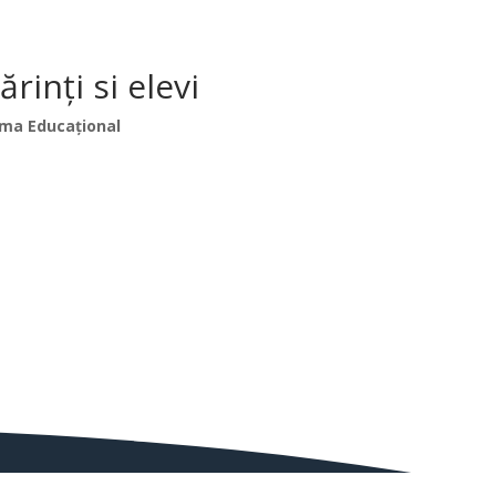
inți si elevi
ma Educațional