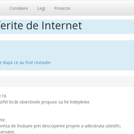
i
Consiliere
Legi
Proiecte
ferite de Internet
e după ce au fost revizuite.
:16.
stfel încât obiectivele propuse sa fie îndeplinite.
ete.
nţa de învăţare prin descoperire proprie a adevărului ştiinţific;
servaţie;