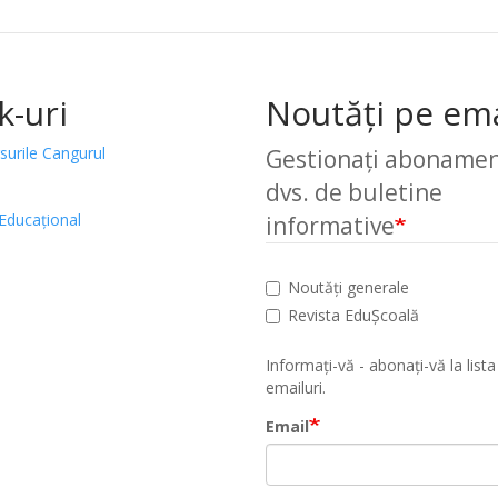
k-uri
Noutăți pe ema
surile Cangurul
Gestionați abonamen
dvs. de buletine
Educațional
informative
Noutăți generale
Revista EduȘcoală
Informați-vă - abonați-vă la lista
emailuri.
Email