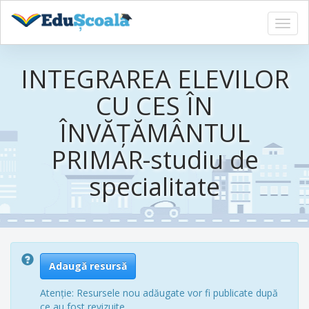
Toggl
navig
Sari
la
INTEGRAREA ELEVILOR
conținutul
principal
CU CES ÎN
ÎNVĂȚĂMÂNTUL
PRIMAR-studiu de
specialitate
Adaugă resursă
Atenție: Resursele nou adăugate vor fi publicate după
ce au fost revizuite.