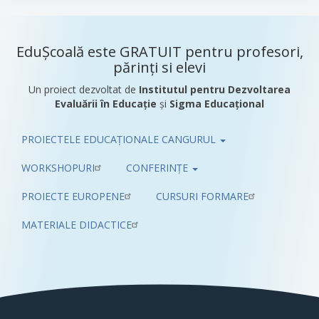
EduȘcoală este GRATUIT pentru profesori,
părinți si elevi
Un proiect dezvoltat de
Institutul pentru Dezvoltarea
Evaluării în Educație
și
Sigma Educațional
PROIECTELE EDUCAȚIONALE CANGURUL
Pub
WORKSHOPURI
CONFERINȚE
PROIECTE EUROPENE
CURSURI FORMARE
MATERIALE DIDACTICE