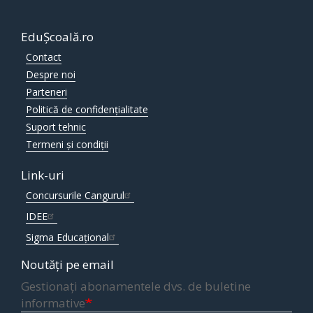
EduȘcoală.ro
Contact
Despre noi
Parteneri
Politică de confidențialitate
Suport tehnic
Termeni și condiții
Link-uri
Concursurile Cangurul
IDEE
Sigma Educațional
Noutăți pe email
Gestionați abonamentele dvs. de buletine
informative