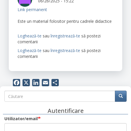
06/26/2025 - 15:22
Link permanent
Este un material folositor pentru cadrele didactice
Loghează-te
sau
înregistrează-te
să postezi
comentarii
Loghează-te
sau
înregistrează-te
să postezi
comentarii
Facebook
X
LinkedIn
Email
Share
Căutare
Căutare
Căuta
Autentificare
Utilizator/email