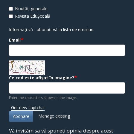
Noutăți generale
Revista EduȘcoală
Informați-vă - abonați-vă la lista de emailuri.
Email
Ce cod este afișat în imagine?
Enter the characters shown in the image.
Get new captcha!
Manage existing
Abonare
Vă invităm sa vă spuneți opinia despre acest