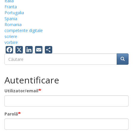
Italia
Franta
Portugalia
Spania
Romania
competente digitale
scriere
vorbire
Facebook
X
LinkedIn
Email
Share
Căutare
Căuta
Căutare
Autentificare
Utilizator/email
Parolă