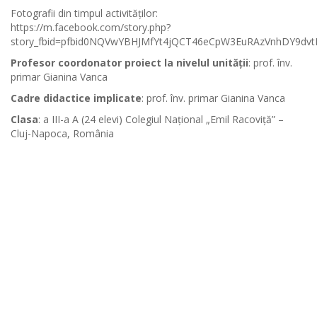
Fotografii din timpul activităților:
https://m.facebook.com/story.php?
story_fbid=pfbid0NQVwYBHJMfYt4jQCT46eCpW3EuRAzVnhDY9dv
Profesor coordonator proiect la nivelul unității
: prof. înv.
primar Gianina Vanca
Cadre didactice implicate
: prof. înv. primar Gianina Vanca
Clasa
: a III-a A (24 elevi) Colegiul Național „Emil Racoviță” –
Cluj-Napoca, România