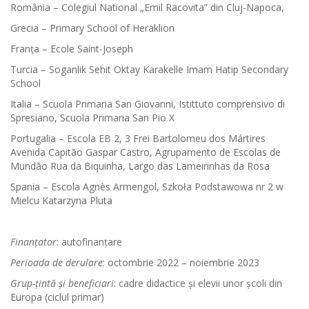
România – Colegiul National „Emil Racovita” din Cluj-Napoca,
Grecia – Primary School of Heraklion
Franța – Ecole Saint-Joseph
Turcia – Soganlik Sehit Oktay Karakelle Imam Hatip Secondary
School
Italia – Scuola Primaria San Giovanni, Istittuto comprensivo di
Spresiano, Scuola Primaria San Pio X
Portugalia – Escola EB 2, 3 Frei Bartolomeu dos Mártires
Avenida Capitão Gaspar Castro, Agrupamento de Escolas de
Mundão Rua da Biquinha, Largo das Lameirinhas da Rosa
Spania – Escola Agnès Armengol, Szkoła Podstawowa nr 2 w
Mielcu Katarzyna Pluta
Finanțator
: autofinanțare
Perioada de derulare
: octombrie 2022 – noiembrie 2023
Grup-țintă și beneficiari
: cadre didactice și elevii unor școli din
Europa (ciclul primar)