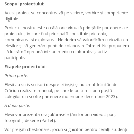
Scopul proiectului
:
Acest proiect se concentrează pe scriere, vorbire și competențe
digitale.
Proiectul nostru este o călătorie virtuală prin țările partenere ale
proiectului, în care firul principal îl constituie prietenia,
comunicarea și explorarea. Ne dorim să valorificăm curiozitatea
elevilor și să generăm punți de colaborare între ei. Ne propunem
să lucrăm împreună într-un mediu colaborativ și activ-
participativ.
Etapele proiectului:
Prima parte
:
Elevii au scris scrisori despre ei înșiși și au creat felicitări de
Crăciun realizate manual, pe care le-au trimis prin poștă
colegilor din școlile partenere (noiembrie-decembrie 2023).
A doua parte
:
Elevii vor prezenta orașul/orașele țării lor prin videoclipuri,
fotografii, desene (Padlet).
Vor pregăti chestionare, jocuri și ghicitori pentru ceilalți studenți