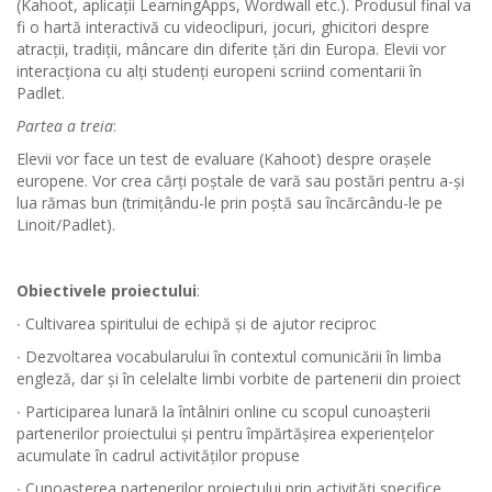
(Kahoot, aplicații LearningApps, Wordwall etc.). Produsul final va
fi o hartă interactivă cu videoclipuri, jocuri, ghicitori despre
atracții, tradiții, mâncare din diferite țări din Europa. Elevii vor
interacționa cu alți studenți europeni scriind comentarii în
Padlet.
Partea a treia
:
Elevii vor face un test de evaluare (Kahoot) despre orașele
europene. Vor crea cărți poștale de vară sau postări pentru a-și
lua rămas bun (trimițându-le prin poștă sau încărcându-le pe
Linoit/Padlet).
Obiectivele proiectului
:
∙ Cultivarea spiritului de echipă și de ajutor reciproc
∙ Dezvoltarea vocabularului în contextul comunicării în limba
engleză, dar și în celelalte limbi vorbite de partenerii din proiect
∙ Participarea lunară la întâlniri online cu scopul cunoașterii
partenerilor proiectului și pentru împărtășirea experiențelor
acumulate în cadrul activităților propuse
∙ Cunoașterea partenerilor proiectului prin activități specifice