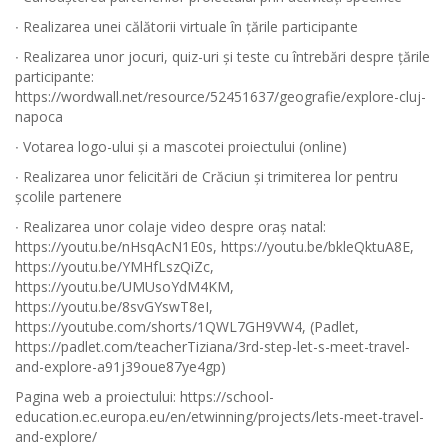
∙ Realizarea unei călătorii virtuale în țările participante
∙ Realizarea unor jocuri, quiz-uri și teste cu întrebări despre țările
participante:
https://wordwall.net/resource/52451637/geografie/explore-cluj-
napoca
∙ Votarea logo-ului și a mascotei proiectului (online)
∙ Realizarea unor felicitări de Crăciun și trimiterea lor pentru
școlile partenere
∙ Realizarea unor colaje video despre oraș natal:
https://youtu.be/nHsqAcN1E0s, https://youtu.be/bkleQktuA8E,
https://youtu.be/YMHfLszQiZc,
https://youtu.be/UMUsoYdM4KM,
https://youtu.be/8svGYswT8eI,
https://youtube.com/shorts/1QWL7GH9VW4, (Padlet,
https://padlet.com/teacherTiziana/3rd-step-let-s-meet-travel-
and-explore-a91j39oue87ye4gp)
Pagina web a proiectului: https://school-
education.ec.europa.eu/en/etwinning/projects/lets-meet-travel-
and-explore/