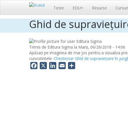
Navigare
Teste
EDU+
Resurse
Cursur
principală
Ghid de supraviețuir
Sari
la
conținutul
principal
Trimis de
Editura Sigma
la
Marți, 06/26/2018 - 14:06
Apăsați pe imaginea de mai jos pentru a vizualiza prez
cunostintele:
Chestionar Ghid de supraviețuire în jun
Facebook
X
LinkedIn
Email
Share