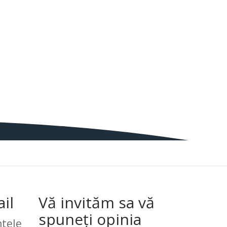
il
Vă invităm sa vă
spuneți opinia
tele