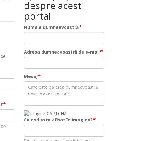
despre acest
portal
Numele dumneavoastră
Adresa dumneavoastră de e-mail
 de
Mesaj
e?
Ce cod este afișat în imagine?
age.
Enter the characters shown in the image.