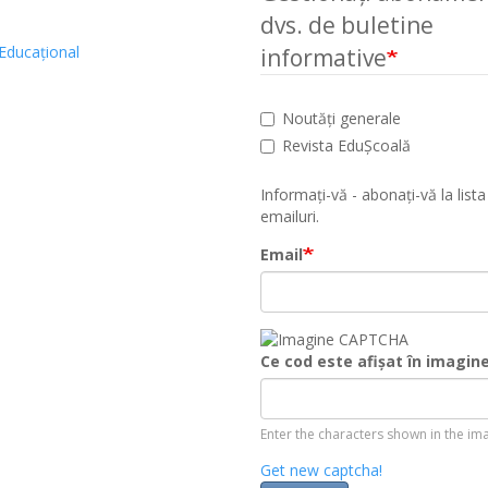
dvs. de buletine
Educațional
informative
Noutăți generale
Revista EduȘcoală
Informați-vă - abonați-vă la lista
emailuri.
Email
Ce cod este afișat în imagin
Enter the characters shown in the im
Get new captcha!