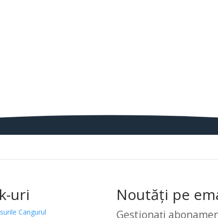
k-uri
Noutăți pe ema
surile Cangurul
Gestionați abonamen