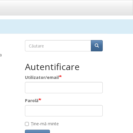
Căutare
Căutare
Căutare
a
Autentificare
Utilizator/email
Parolă
Ține-mă minte