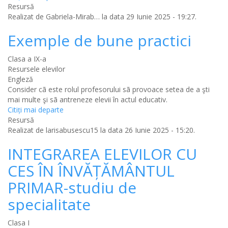
Resursă
Realizat de
Gabriela-Mirab…
la data 29 Iunie 2025 - 19:27.
Exemple de bune practici
Clasa a IX-a
Resursele elevilor
Engleză
Consider cã este rolul profesorului sã provoace setea de a şti
mai multe şi sã antreneze elevii în actul educativ.
Citiţi mai departe
Resursă
Realizat de
larisabusescu15
la data 26 Iunie 2025 - 15:20.
INTEGRAREA ELEVILOR CU
CES ÎN ÎNVĂȚĂMÂNTUL
PRIMAR-studiu de
specialitate
Clasa I