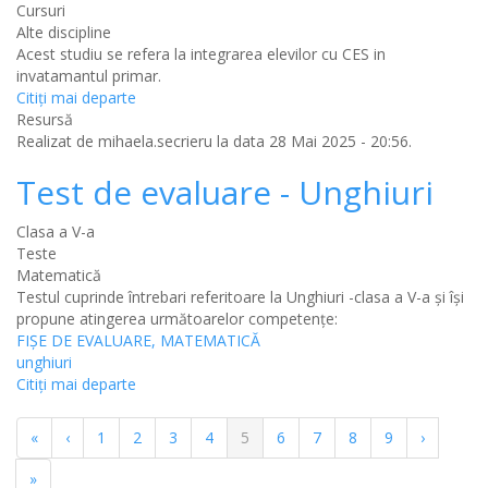
Cursuri
Alte discipline
Acest studiu se refera la integrarea elevilor cu CES in
invatamantul primar.
Citiţi mai departe
Resursă
Realizat de
mihaela.secrieru
la data 28 Mai 2025 - 20:56.
Test de evaluare - Unghiuri
Clasa a V-a
Teste
Matematică
Testul cuprinde întrebari referitoare la Unghiuri -clasa a V-a și își
propune atingerea următoarelor competențe:
FIȘE DE EVALUARE, MATEMATICĂ
unghiuri
Citiţi mai departe
Paginație
Prima
«
Pagina
‹
Pagina
1
Pagina
2
Pagina
3
Pagina
4
Pagina
5
Pagina
6
Pagina
7
Pagina
8
Pagina
9
Pagina
›
pagină
anterioară
curentă
următoar
Ultima
»