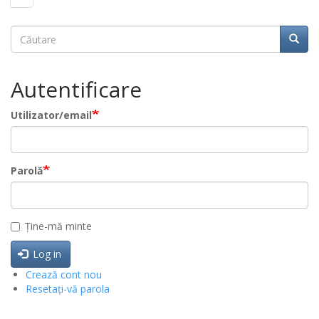
pagină
Căutare
Căuta
Căutare
Autentificare
Utilizator/email
Parolă
Ține-mă minte
Log in
Crează cont nou
Resetați-vă parola