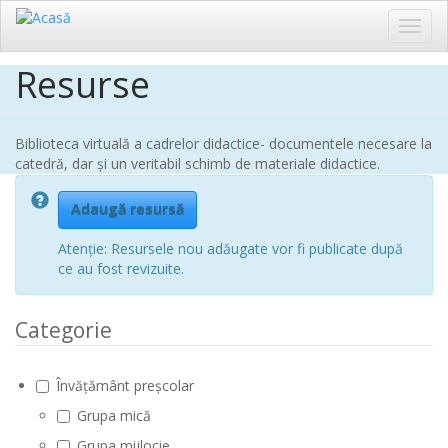
Toggl
navig
Resurse
Sari
la
conținutul
principal
Biblioteca virtuală a cadrelor didactice- documentele necesare la
catedră, dar și un veritabil schimb de materiale didactice.
Adaugă resursă
Atenție: Resursele nou adăugate vor fi publicate după
ce au fost revizuite.
Categorie
Învățământ preșcolar
Grupa mică
Grupa mijlocie