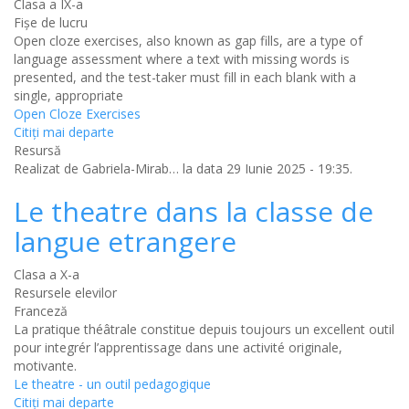
Clasa a IX-a
Fișe de lucru
Open cloze exercises, also known as gap fills, are a type of
language assessment where a text with missing words is
presented, and the test-taker must fill in each blank with a
single, appropriate
Open Cloze Exercises
Citiţi mai departe
Resursă
Realizat de
Gabriela-Mirab…
la data 29 Iunie 2025 - 19:35.
Le theatre dans la classe de
langue etrangere
Clasa a X-a
Resursele elevilor
Franceză
La pratique théâtrale constitue depuis toujours un excellent outil
pour integrér l’apprentissage dans une activité originale,
motivante.
Le theatre - un outil pedagogique
Citiţi mai departe