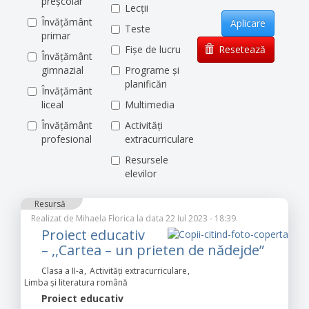
preșcolar
Lecții
Învățământ
Aplicare
Teste
primar
Fișe de lucru
Resetează
Învățământ
gimnazial
Programe și
planificări
Învățământ
liceal
Multimedia
Învățământ
Activități
profesional
extracurriculare
Resursele
elevilor
Resursă
Realizat de
Mihaela Florica
la data 22 Iul 2023 - 18:39.
Proiect educativ
– ,,Cartea – un prieten de nădejde”
Clasa a II-a
Activități extracurriculare
Limba şi literatura română
Proiect
educativ