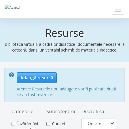
Toggl
navig
Sari
la
Resurse
conținutul
principal
Biblioteca virtuală a cadrelor didactice- documentele necesare la
catedră, dar și un veritabil schimb de materiale didactice.
Adaugă resursă
Atenție: Resursele nou adăugate vor fi publicate după
ce au fost revizuite.
Categorie
Subcategorie
Disciplina
Învățământ
Cursuri