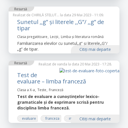
Resursă
Realizat de
CHIRILĂ STELUT…
la data 29 Mai 2023 - 11:09.
Sunetul ,,g” și literele ,,G”/ ,,g” de
tipar
Clasa pregatitoare
Lecții
Limba şi literatura română
Familiarizarea elevilor cu sunetul„g” și literele„G”/
„g” de tipar.
Citiţi mai departe
Resursă
Realizat de
vanda
la data 20 Mai 2023 - 17:28.
Test de
evaluare – limba franceză
Clasa a X-a
Teste
Franceză
Test de evaluare a cunoștințelor lexico-
gramaticale și de exprimare scrisă pentru
disciplina limba franceză.
evaluare
franceza
intelegere text
Citiţi mai departe
redactare
structura lingvistica