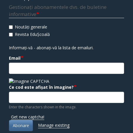
Gestionați abonamentele dvs. de buletine
informative
Noutăți generale
Revista EduȘcoală
Informați-vă - abonați-vă la lista de emailuri.
Email
Ce cod este afișat în imagine?
Enter the characters shown in the image.
Get new captcha!
Manage existing
Abonare