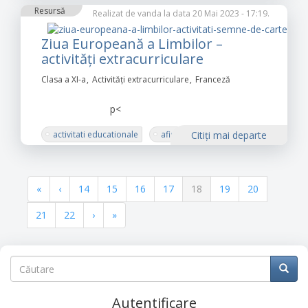
Resursă
Realizat de
vanda
la data 20 Mai 2023 - 17:19.
Ziua Europeană a Limbilor –
activități extracurriculare
Clasa a XI-a
Activități extracurriculare
Franceză
p
<
activitati educationale
afise
Citiţi mai departe
Eveniment
prezentare
proiecte didactice
Paginație
Prima
«
Pagina
‹
Pagina
14
Pagina
15
Pagina
16
Pagina
17
Pagina
18
Pagina
19
Pagina
20
pagină
anterioară
curentă
Pagina
21
Pagina
22
Pagina
›
Ultima
»
următoare
pagină
Căutare
Căutare
Căuta
Autentificare