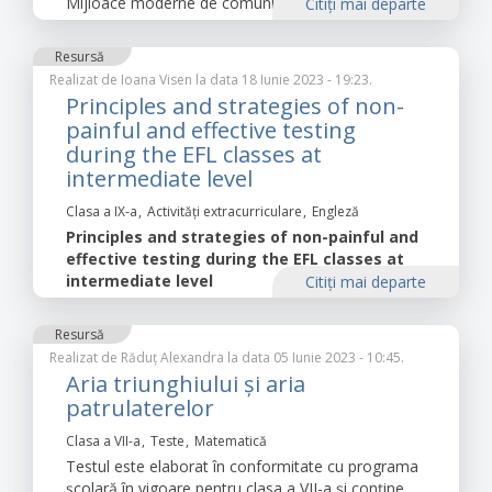
Mijloace moderne de comunicare: Internetul
Citiţi mai departe
Resursă
Realizat de
Ioana Visen
la data 18 Iunie 2023 - 19:23.
Principles and strategies of non-
painful and effective testing
during the EFL classes at
intermediate level
Clasa a IX-a
Activități extracurriculare
Engleză
Principles and strategies of non-painful and
effective testing during the EFL classes at
intermediate level
Citiţi mai departe
Resursă
Realizat de
Răduț Alexandra
la data 05 Iunie 2023 - 10:45.
Aria triunghiului și aria
patrulaterelor
Clasa a VII-a
Teste
Matematică
Testul este elaborat în conformitate cu programa
școlară în vigoare pentru clasa a VII-a și conține