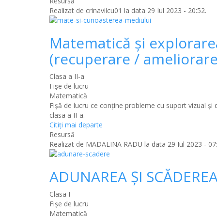
Resursă
Realizat de
crinavilcu01
la data 29 Iul 2023 - 20:52.
Matematică şi explorarea
(recuperare / ameliorare
Clasa a II-a
Fișe de lucru
Matematică
Fişă de lucru ce conţine probleme cu suport vizual şi 
clasa a II-a.
Citiţi mai departe
Resursă
Realizat de
MADALINA RADU
la data 29 Iul 2023 - 07
ADUNAREA ȘI SCĂDERE
Clasa I
Fișe de lucru
Matematică