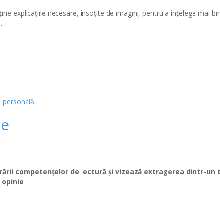
ţine explicaţiile necesare, însoţite de imagini, pentru a înţelege mai bi
.
ne
orării competenţelor de lectură şi vizează extragerea dintr-un 
 opinie