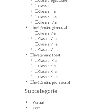
Clasa pregatitoare
Clasa I
Clasa a II-a
Clasa a III-a
Clasa a IV-a
Învățământ gimnazial
Clasa a V-a
Clasa a VI-a
Clasa a VII-a
Clasa a VIII-a
Învățământ liceal
Clasa a IX-a
Clasa a X-a
Clasa a XI-a
Clasa a XII-a
Învățământ profesional
Subcategorie
Cursuri
Lecții