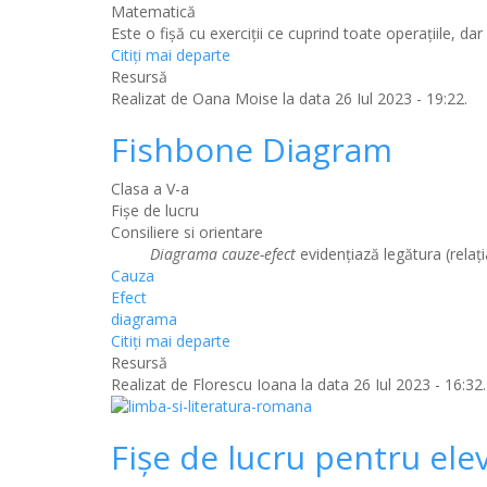
Matematică
Este o fișă cu exerciții ce cuprind toate operațiile, dar
Citiţi mai departe
Resursă
Realizat de
Oana Moise
la data 26 Iul 2023 - 19:22.
Fishbone Diagram
Clasa a V-a
Fișe de lucru
Consiliere si orientare
Diagrama cauze-efect
evidențiază legătura (relați
Cauza
Efect
diagrama
Citiţi mai departe
Resursă
Realizat de
Florescu Ioana
la data 26 Iul 2023 - 16:32.
Fișe de lucru pentru elev