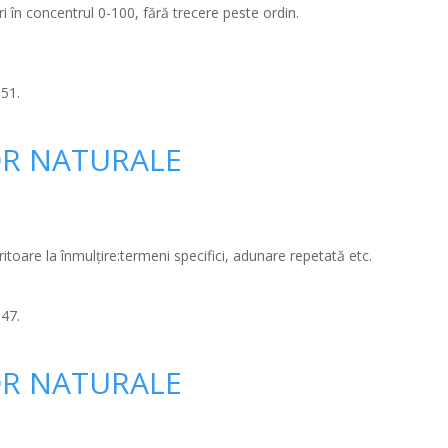
ri în concentrul 0-100, fără trecere peste ordin.
:51.
R NATURALE
eritoare la înmulțire:termeni specifici, adunare repetată etc.
:47.
R NATURALE