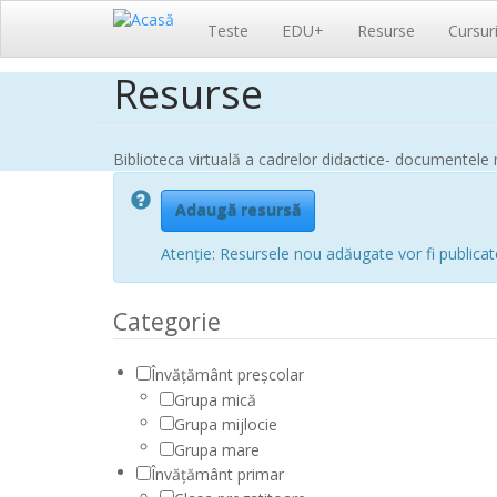
Navigare
Teste
EDU+
Resurse
Cursur
principală
Resurse
Sari
la
conținutul
principal
Biblioteca virtuală a cadrelor didactice- documentele n
Adaugă resursă
Atenție: Resursele nou adăugate vor fi publicat
Categorie
Învățământ preșcolar
Grupa mică
Grupa mijlocie
Grupa mare
Învățământ primar