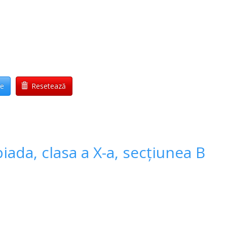
re
Resetează
ada, clasa a X-a, secțiunea B