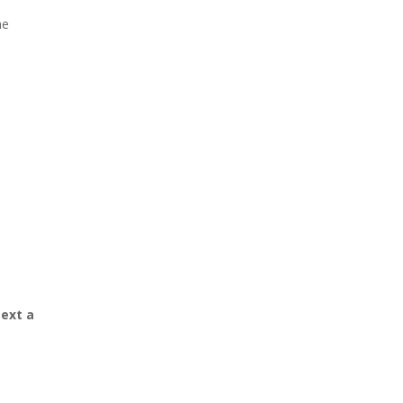
ne
text a