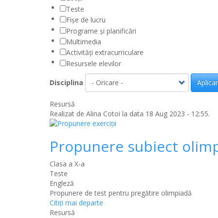
Teste
Fișe de lucru
Programe și planificări
Multimedia
Activități extracurriculare
Resursele elevilor
Disciplina
Aplica
Resursă
Realizat de
Alina Cotoi
la data 18 Aug 2023 - 12:55.
Propunere subiect olimpi
Clasa a X-a
Teste
Engleză
Propunere de test pentru pregătire olimpiadă
Citiţi mai departe
Resursă