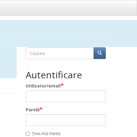
Căutare
Căutare
Căutare
Autentificare
Utilizator/email
Parolă
Ține-mă minte