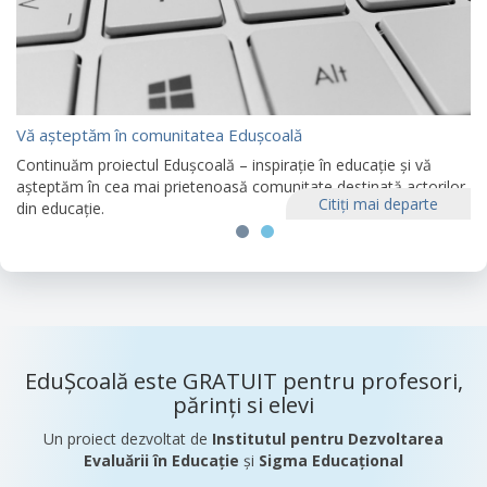
Vă așteptăm în comunitatea Edușcoală
Continuăm proiectul Edușcoală – inspirație în educație și vă
așteptăm în cea mai prietenoasă comunitate destinată actorilor
Citiţi mai departe
din educație.
EduȘcoală este GRATUIT pentru profesori,
părinți si elevi
Un proiect dezvoltat de
Institutul pentru Dezvoltarea
Evaluării în Educație
și
Sigma Educațional