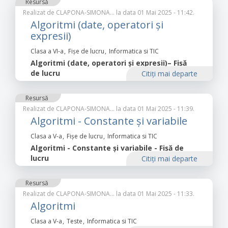
Resursă
Realizat de
CLAPONA-SIMONA…
la data 01 Mai 2025 - 11:42.
Algoritmi (date, operatori și
expresii)
Clasa a VI-a
Fișe de lucru
Informatica si TIC
Algoritmi (date, operatori și expresii)– Fișă
de lucru
Citiţi mai departe
Resursă
Realizat de
CLAPONA-SIMONA…
la data 01 Mai 2025 - 11:39.
Algoritmi - Constante și variabile
Clasa a V-a
Fișe de lucru
Informatica si TIC
Algoritmi - Constante și variabile - Fișă de
lucru
Citiţi mai departe
Resursă
Realizat de
CLAPONA-SIMONA…
la data 01 Mai 2025 - 11:33.
Algoritmi
Clasa a V-a
Teste
Informatica si TIC