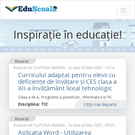
Toggl
navig
Sari
la
Inspirație în educație!
conținutul
principal
Resursă
Realizat de
CLAPONA-SIMONA…
la data 02 Mai 2025 - 10:14.
Curriculul adaptat pentru elevii cu
deficiențe de învățare și CES clasa a
XII-a învățâmânt liceal tehnologic
Clasa a XII-a
Programe și planificări
Informatica si TIC
Disciplina: TIC
Citiţi mai departe
Resursă
Realizat de
CLAPONA-SIMONA…
la data 02 Mai 2025 - 09:50.
Aplicația Word - Utilizarea