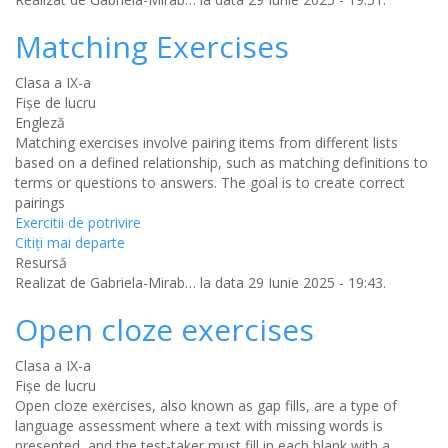
Matching Exercises
Clasa a IX-a
Fișe de lucru
Engleză
Matching exercises involve pairing items from different lists
based on a defined relationship, such as matching definitions to
terms or questions to answers. The goal is to create correct
pairings
Exercitii de potrivire
Citiţi mai departe
Resursă
Realizat de
Gabriela-Mirab…
la data 29 Iunie 2025 - 19:43.
Open cloze exercises
Clasa a IX-a
Fișe de lucru
Open cloze exercises, also known as gap fills, are a type of
language assessment where a text with missing words is
presented, and the test-taker must fill in each blank with a