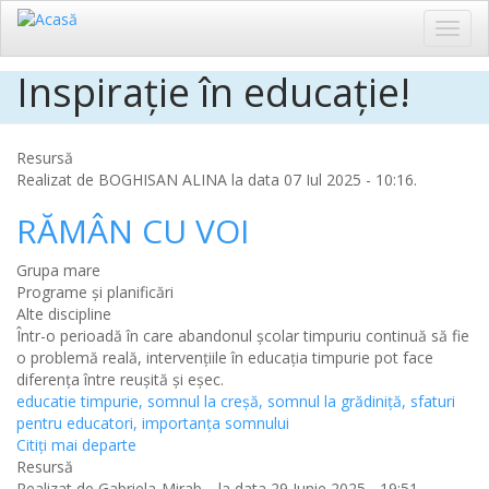
Toggl
navig
Inspirație în educație!
Sari
la
conținutul
principal
Resursă
Realizat de
BOGHISAN ALINA
la data 07 Iul 2025 - 10:16.
RĂMÂN CU VOI
Grupa mare
Programe și planificări
Alte discipline
Într-o perioadă în care abandonul școlar timpuriu continuă să fie
o problemă reală, intervențiile în educația timpurie pot face
diferența între reușită și eșec.
educatie timpurie, somnul la creșă, somnul la grădiniță, sfaturi
pentru educatori, importanța somnului
Citiţi mai departe
Resursă
Realizat de
Gabriela-Mirab…
la data 29 Iunie 2025 - 19:51.