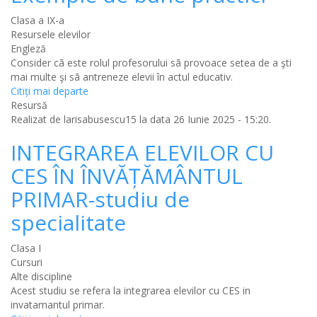
Clasa a IX-a
Resursele elevilor
Engleză
Consider cã este rolul profesorului sã provoace setea de a şti
mai multe şi sã antreneze elevii în actul educativ.
Citiţi mai departe
Resursă
Realizat de
larisabusescu15
la data 26 Iunie 2025 - 15:20.
INTEGRAREA ELEVILOR CU
CES ÎN ÎNVĂȚĂMÂNTUL
PRIMAR-studiu de
specialitate
Clasa I
Cursuri
Alte discipline
Acest studiu se refera la integrarea elevilor cu CES in
invatamantul primar.