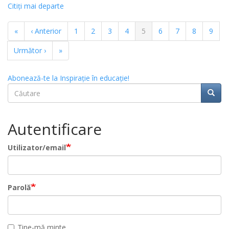
Citiţi mai departe
Paginație
Prima
«
Pagina
‹ Anterior
Pagina
1
Pagina
2
Pagina
3
Pagina
4
Pagina
5
Pagina
6
Pagina
7
Pagina
8
Pagin
9
pagină
anterioară
curentă
Pagina
Următor ›
Ultima
»
următoare
pagină
Abonează-te la Inspirație în educație!
Căutare
Căuta
Căutare
Autentificare
Utilizator/email
Parolă
Ține-mă minte